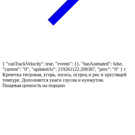
{ "canTrackVelocity": true, "events": {}, "hasAnimated": false,
"current": "0", "updatedAt": 219261122.209387, "prev": "0" }
г
Креветка тигровая, угорь, лосось, огурец и рис в хрустящей
темпуре. Дополняется унаги соусом и кунжутом.
Пищевая ценность на порцию