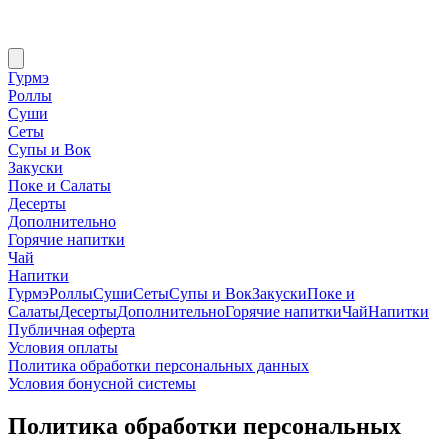
Гурмэ
Роллы
Суши
Сеты
Супы и Вок
Закуски
Поке и Салаты
Десерты
Дополнительно
Горячие напитки
Чай
Напитки
Гурмэ
Роллы
Суши
Сеты
Супы и Вок
Закуски
Поке и
Салаты
Десерты
Дополнительно
Горячие напитки
Чай
Напитки
Публичная оферта
Условия оплаты
Политика обработки персональных данных
Условия бонусной системы
Политика обработки персональных