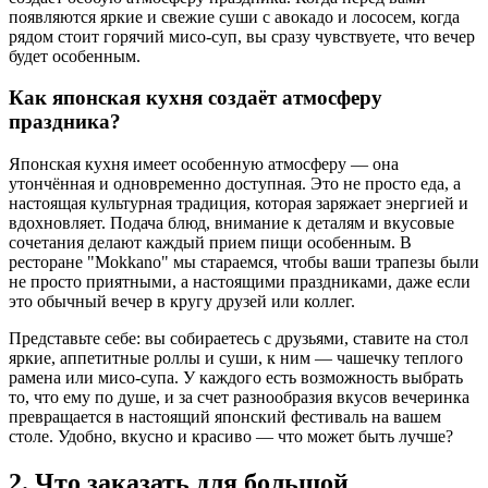
появляются яркие и свежие суши с авокадо и лососем, когда
рядом стоит горячий мисо-суп, вы сразу чувствуете, что вечер
будет особенным.
Как японская кухня создаёт атмосферу
праздника?
Японская кухня имеет особенную атмосферу — она
утончённая и одновременно доступная. Это не просто еда, а
настоящая культурная традиция, которая заряжает энергией и
вдохновляет. Подача блюд, внимание к деталям и вкусовые
сочетания делают каждый прием пищи особенным. В
ресторане "Mokkano" мы стараемся, чтобы ваши трапезы были
не просто приятными, а настоящими праздниками, даже если
это обычный вечер в кругу друзей или коллег.
Представьте себе: вы собираетесь с друзьями, ставите на стол
яркие, аппетитные роллы и суши, к ним — чашечку теплого
рамена или мисо-супа. У каждого есть возможность выбрать
то, что ему по душе, и за счет разнообразия вкусов вечеринка
превращается в настоящий японский фестиваль на вашем
столе. Удобно, вкусно и красиво — что может быть лучше?
2. Что заказать для большой