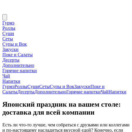
Гурмэ
Роллы
Суши
Сеты
Супы и Вок
Закуски
Поке и Салаты
Десерты
Дополнительно
Горячие напитки
Чай
Напитки
Гурмэ
Роллы
Суши
Сеты
Супы и Вок
Закуски
Поке и
Салаты
Десерты
Дополнительно
Горячие напитки
Чай
Напитки
Японский праздник на вашем столе:
доставка для всей компании
Есть ли что-то лучше, чем собраться с друзьями или коллегами
и по-настоящему насладиться вкусной едой? Конечно, если