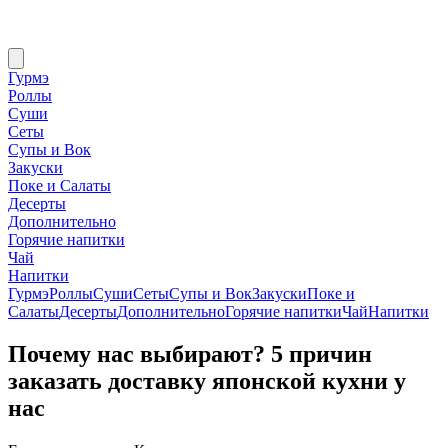
Гурмэ
Роллы
Суши
Сеты
Супы и Вок
Закуски
Поке и Салаты
Десерты
Дополнительно
Горячие напитки
Чай
Напитки
Гурмэ
Роллы
Суши
Сеты
Супы и Вок
Закуски
Поке и
Салаты
Десерты
Дополнительно
Горячие напитки
Чай
Напитки
Почему нас выбирают? 5 причин
заказать доставку японской кухни у
нас