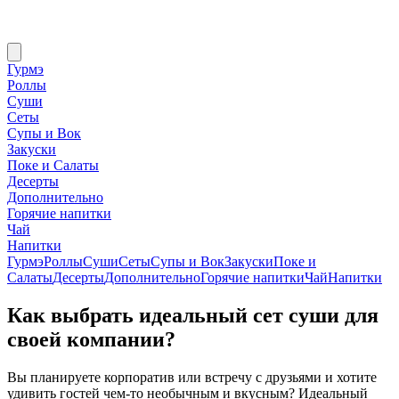
Гурмэ
Роллы
Суши
Сеты
Супы и Вок
Закуски
Поке и Салаты
Десерты
Дополнительно
Горячие напитки
Чай
Напитки
Гурмэ
Роллы
Суши
Сеты
Супы и Вок
Закуски
Поке и
Салаты
Десерты
Дополнительно
Горячие напитки
Чай
Напитки
Как выбрать идеальный сет суши для
своей компании?
Вы планируете корпоратив или встречу с друзьями и хотите
удивить гостей чем-то необычным и вкусным? Идеальный