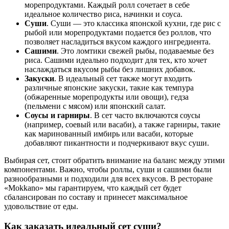
морепродуктами. Каждый ролл сочетает в себе
идеальное количество риса, начинки и соуса.
Суши
. Суши — это классика японской кухни, где рис с
рыбой или морепродуктами подается без роллов, что
позволяет насладиться вкусом каждого ингредиента.
Сашими
. Это ломтики свежей рыбы, подаваемые без
риса. Сашими идеально подходит для тех, кто хочет
наслаждаться вкусом рыбы без лишних добавок.
Закуски
. В идеальный сет также могут входить
различные японские закуски, такие как темпура
(обжаренные морепродукты или овощи), гедза
(пельмени с мясом) или японский салат.
Соусы и гарниры
. В сет часто включаются соусы
(например, соевый или васаби), а также гарниры, такие
как маринованный имбирь или васаби, которые
добавляют пикантности и подчеркивают вкус суши.
Выбирая сет, стоит обратить внимание на баланс между этими
компонентами. Важно, чтобы роллы, суши и сашими были
разнообразными и подходили для всех вкусов. В ресторане
«Mokkano» мы гарантируем, что каждый сет будет
сбалансирован по составу и принесет максимальное
удовольствие от еды.
Как заказать идеальный сет суши?